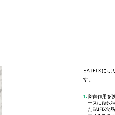
EAIFIX
す。
除菌作用を
ースに複数
たEAIFI