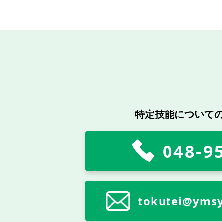
特定技能について
048-9
tokutei@ymsy