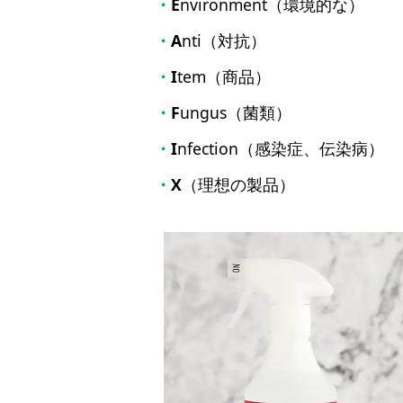
E
nvironment（環境的な）
A
nti（対抗）
I
tem（商品）
F
ungus（菌類）
I
nfection（感染症、伝染病）
X
（理想の製品）